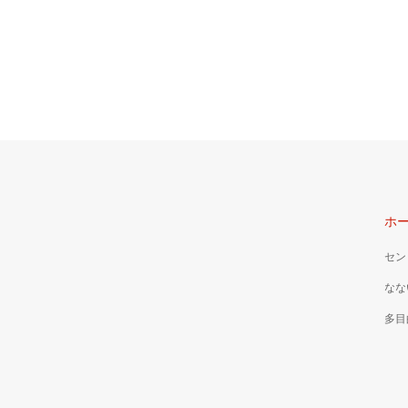
ホ
セン
なな
多目